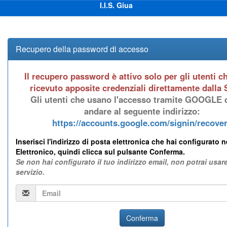
I.I.S. Giua
Vai
Vai
al
a
Recupero della password di accesso
contenuto
fine
pagina
Il recupero password è attivo solo per gli utenti 
ricevuto apposite credenziali direttamente dalla 
Gli utenti che usano l'accesso tramite GOOGLE
andare al seguente indirizzo:
https://accounts.google.com/signin/recove
Inserisci l'indirizzo di posta elettronica che hai configurato 
Elettronico, quindi clicca sul pulsante
Conferma
.
Se non hai configurato il tuo indirizzo email, non potrai usa
servizio.
Email
Conferma