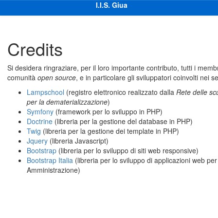
I.I.S. Giua
Vai
Vai
Credits
al
a
contenuto
fine
pagina
Si desidera ringraziare, per il loro importante contributo, tutti i membr
comunità
open source
, e in particolare gli sviluppatori coinvolti nei s
Lampschool
(registro elettronico realizzato dalla
Rete delle sc
per la dematerializzazione
)
Symfony
(framework per lo sviluppo in PHP)
Doctrine
(libreria per la gestione del database in PHP)
Twig
(libreria per la gestione dei template in PHP)
Jquery
(libreria Javascript)
Bootstrap
(libreria per lo sviluppo di siti web responsive)
Bootstrap Italia
(libreria per lo sviluppo di applicazioni web per
Amministrazione)