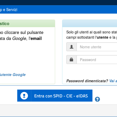
p e Servizi
stico
no cliccare sul pulsante
Solo gli utenti ai quali sono s
campi sottostanti l'
utente
e la
rata da
Google
, l'
email
Nome
utente
Password
'utente Google
Password dimenticata?
Vai 
Entra con SPID - CIE - eIDAS