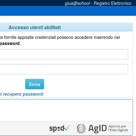
giua@school
- Registro Elettronico
Accesso utenti abilitati
tate fornite apposite credenziali possono accedere inserendo nei
password
.
Entra
al recupero password