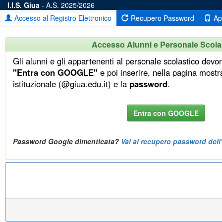
I.I.S. Giua
- A.S. 2025/2026
Accesso al Registro Elettronico
Recupero Password
Ap
Vai
Vai
Accesso Alunni e Personale Scola
al
a
contenuto
fine
Gli alunni e gli appartenenti al personale scolastico devo
pagina
"Entra con GOOGLE"
e poi inserire, nella pagina most
istituzionale (@giua.edu.it) e la
password
.
Entra con GOOGLE
Password Google dimenticata?
Vai al recupero password dell